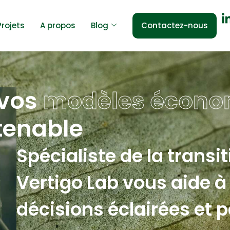
Projets
A propos
Blog
Contactez-nous
 vos
modèles écono
tenable
Spécialiste de la transi
Vertigo Lab vous aide à
décisions éclairées et p