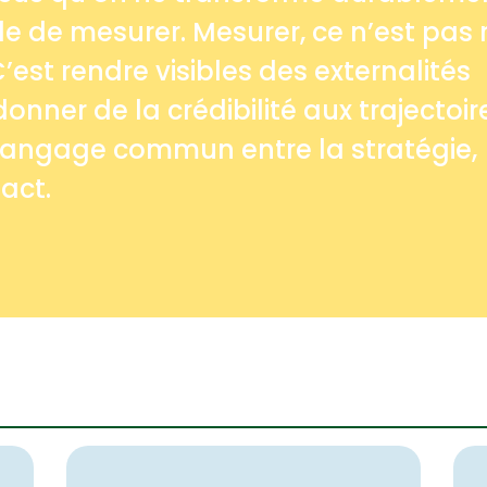
le de mesurer. Mesurer, ce n’est pas 
 C’est rendre visibles des externalités
nner de la crédibilité aux trajectoir
n langage commun entre la stratégie,
pact.