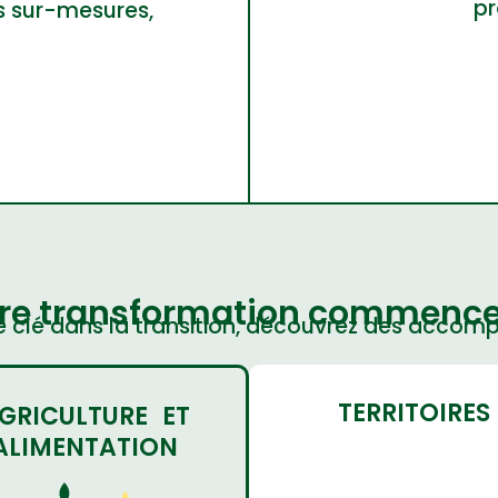
pr
s sur-mesures,
re transformation commence 
e clé dans la transition, découvrez des acco
TERRITOIRES
GRICULTURE ET
ALIMENTATION