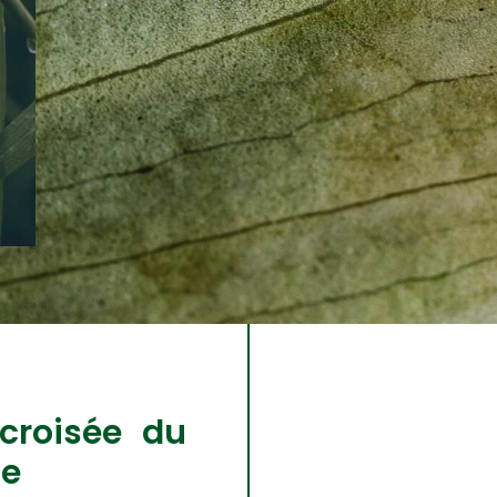
 croisée du
he