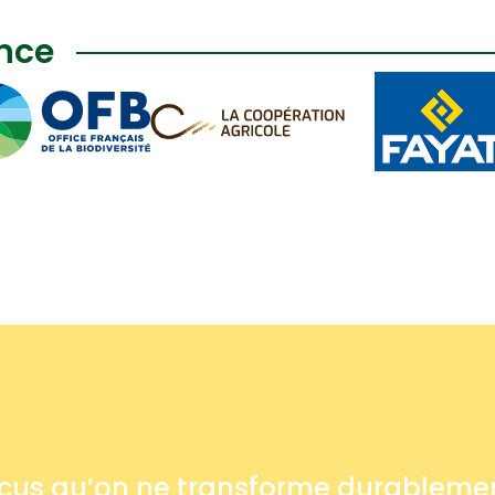
ance
ncus qu’on ne transforme durableme