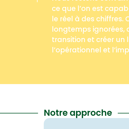
ce que l’on est capab
le réel à des chiffres.
longtemps ignorées, do
transition et créer u
l’opérationnel et l’im
Notre approche