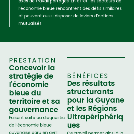
axes de travail partagés. En effet, les secteurs de
l’économie bleue rencontrent des défis similaires
et peuvent aussi disposer de leviers d’actions
mutualisés.
PRESTATION
Concevoir la
stratégie de
BÉNÉFICES
Des résultats
l'économie
structurants
bleue du
pour la Guyane
territoire et sa
et les Régions
gouvernance
Ultrapériphériq
Faisant suite au diagnostic
ues
de l’économie bleue
guyanaise paru en avril
Ce travail permet ainsi à la